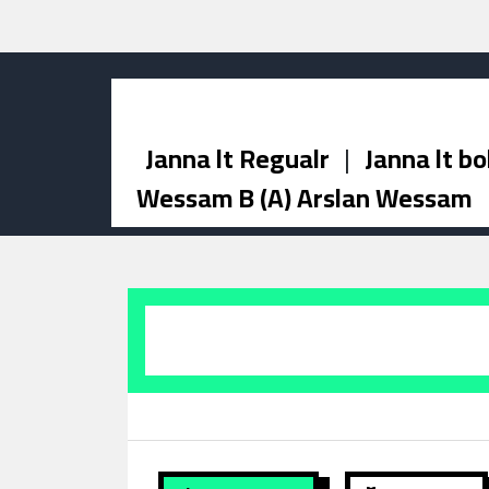
Janna lt Regualr
|
Janna lt bo
Wessam B (A) Arslan Wessam