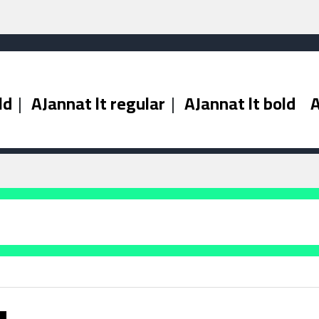
ld
|
AJannat lt regular
|
AJannat lt bold
A