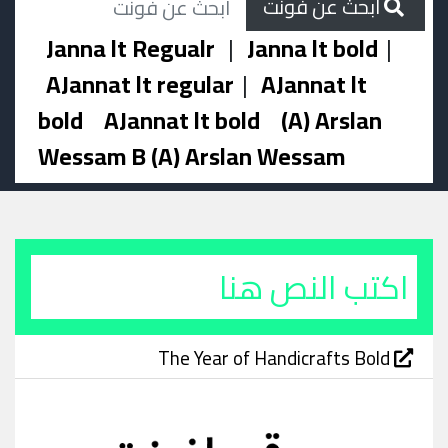
ابحث عن فونت
Janna lt Regualr
|
Janna lt bold
|
AJannat lt regular
|
AJannat lt
bold
AJannat lt bold
(A) Arslan
Wessam B (A) Arslan Wessam
The Year of Handicrafts Bold