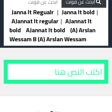
ابحث عن فونت
Janna lt Regualr
|
Janna lt bold
|
AJannat lt regular
|
AJannat lt
bold
AJannat lt bold
(A) Arslan
Wessam B (A) Arslan Wessam