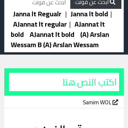
ابحث عن فونت
Janna lt Regualr
|
Janna lt bold
|
AJannat lt regular
|
AJannat lt
bold
AJannat lt bold
(A) Arslan
Wessam B (A) Arslan Wessam
Samim WOL