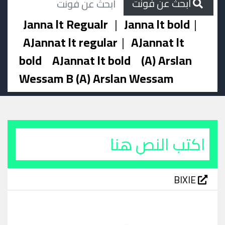
ابحث عن فونت
Janna lt Regualr
|
Janna lt bold
|
AJannat lt regular
|
AJannat lt
bold
AJannat lt bold
(A) Arslan
Wessam B (A) Arslan Wessam
BIXIE