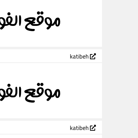
katibeh
katibeh