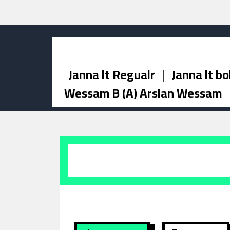
Janna lt Regualr
|
Janna lt bo
Wessam B (A) Arslan Wessam