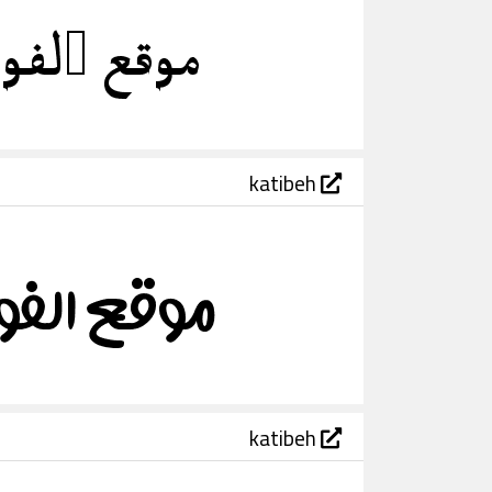
katibeh
katibeh