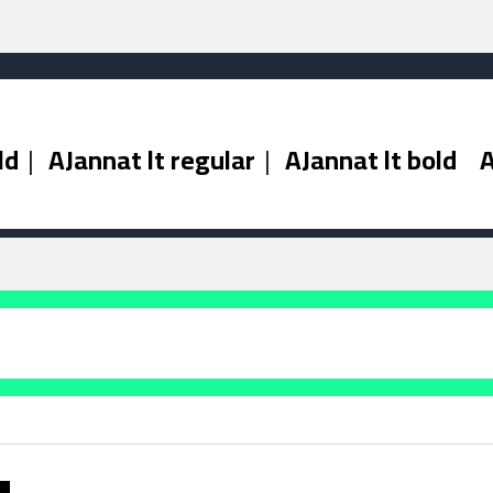
ld
|
AJannat lt regular
|
AJannat lt bold
A