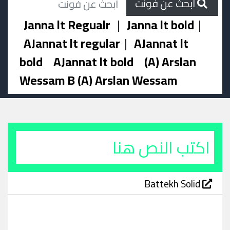
ابحث عن فونت
Janna lt Regualr
|
Janna lt bold
|
AJannat lt regular
|
AJannat lt
bold
AJannat lt bold
(A) Arslan
Wessam B (A) Arslan Wessam
Battekh Solid