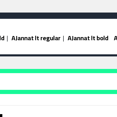
ld
|
AJannat lt regular
|
AJannat lt bold
A