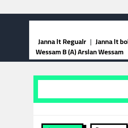
Janna lt Regualr
|
Janna lt bo
Wessam B (A) Arslan Wessam