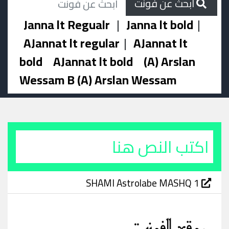
ابحث عن فونت
Janna lt Regualr
|
Janna lt bold
|
AJannat lt regular
|
AJannat lt
bold
AJannat lt bold
(A) Arslan
Wessam B (A) Arslan Wessam
SHAMI Astrolabe MASHQ 1