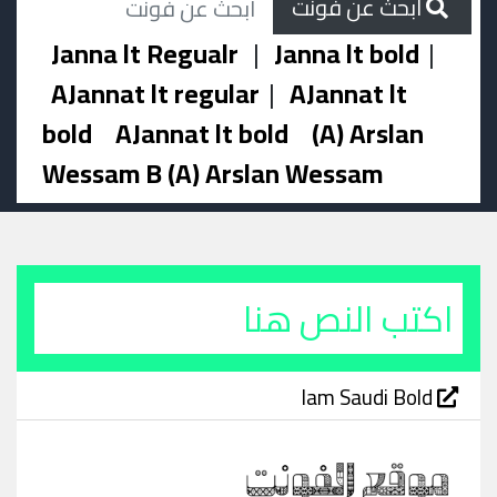
ابحث عن فونت
Janna lt Regualr
|
Janna lt bold
|
AJannat lt regular
|
AJannat lt
bold
AJannat lt bold
(A) Arslan
Wessam B (A) Arslan Wessam
Iam Saudi Bold