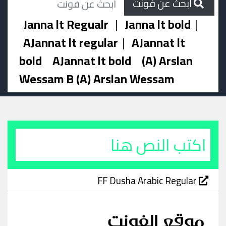
ابحث عن فونت
Janna lt Regualr
|
Janna lt bold
|
AJannat lt regular
|
AJannat lt
bold
AJannat lt bold
(A) Arslan
Wessam B (A) Arslan Wessam
FF Dusha Arabic Regular