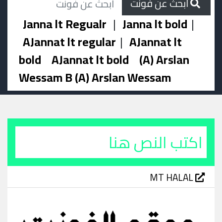
ابحث عن فونت
Janna lt Regualr
|
Janna lt bold
|
AJannat lt regular
|
AJannat lt
bold
AJannat lt bold
(A) Arslan
Wessam B (A) Arslan Wessam
MT HALAL