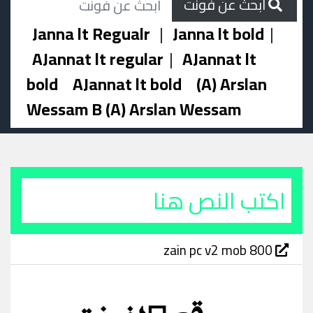
ابحث عن فونت
Janna lt Regualr
|
Janna lt bold
|
AJannat lt regular
|
AJannat lt
bold
AJannat lt bold
(A) Arslan
Wessam B (A) Arslan Wessam
zain pc v2 mob 800