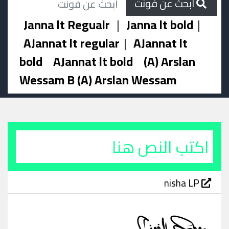
ابحث عن فونت
Janna lt Regualr
|
Janna lt bold
|
AJannat lt regular
|
AJannat lt
bold
AJannat lt bold
(A) Arslan
Wessam B (A) Arslan Wessam
nisha LP