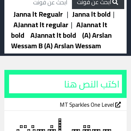
ابحث عن فونت
Janna lt Regualr
|
Janna lt bold
|
AJannat lt regular
|
AJannat lt
bold
AJannat lt bold
(A) Arslan
Wessam B (A) Arslan Wessam
MT Sparkles One Level