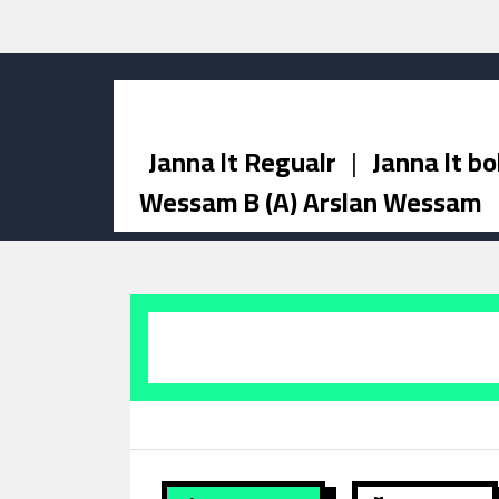
Janna lt Regualr
|
Janna lt bo
Wessam B (A) Arslan Wessam