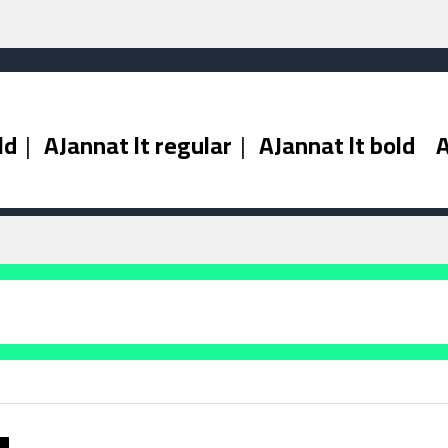
ld
|
AJannat lt regular
|
AJannat lt bold
A