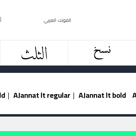
الفونت العربي
أ
ld
|
AJannat lt regular
|
AJannat lt bold
A