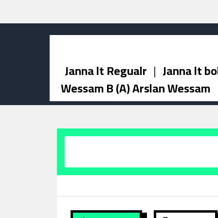
Janna lt Regualr
|
Janna lt bo
Wessam B (A) Arslan Wessam