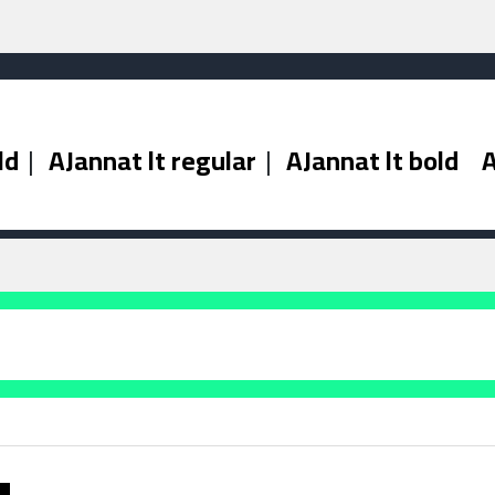
ld
|
AJannat lt regular
|
AJannat lt bold
A