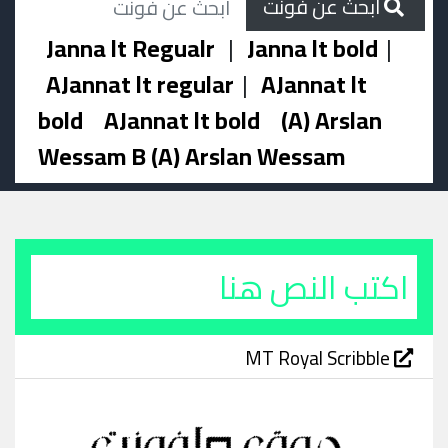
ابحث عن فونت
Janna lt Regualr
|
Janna lt bold
|
AJannat lt regular
|
AJannat lt
bold
AJannat lt bold
(A) Arslan
Wessam B (A) Arslan Wessam
MT Royal Scribble