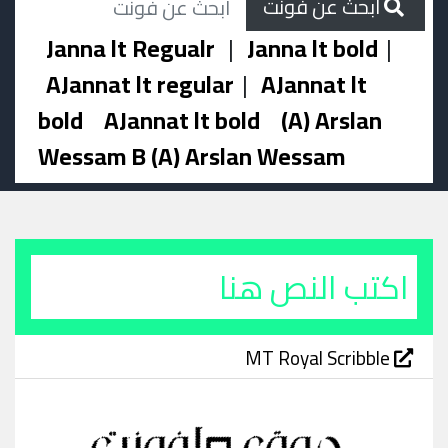
ابحث عن فونت
Janna lt Regualr
|
Janna lt bold
|
AJannat lt regular
|
AJannat lt
bold
AJannat lt bold
(A) Arslan
Wessam B (A) Arslan Wessam
MT Royal Scribble