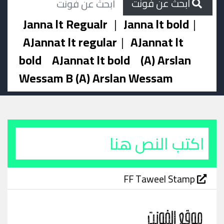
ابحث عن فونت
Janna lt Regualr
|
Janna lt bold
|
AJannat lt regular
|
AJannat lt
bold
AJannat lt bold
(A) Arslan
Wessam B (A) Arslan Wessam
FF Taweel Stamp