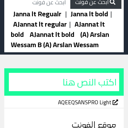
ابحث عن فونت
Janna lt Regualr
|
Janna lt bold
|
AJannat lt regular
|
AJannat lt
bold
AJannat lt bold
(A) Arslan
Wessam B (A) Arslan Wessam
AQEEQSANSPRO Light