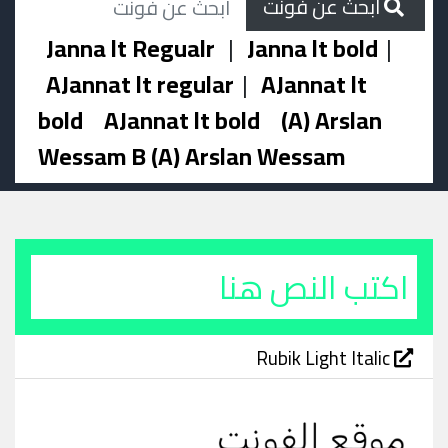
ابحث عن فونت
Janna lt Regualr
|
Janna lt bold
|
AJannat lt regular
|
AJannat lt
bold
AJannat lt bold
(A) Arslan
Wessam B (A) Arslan Wessam
Rubik Light Italic