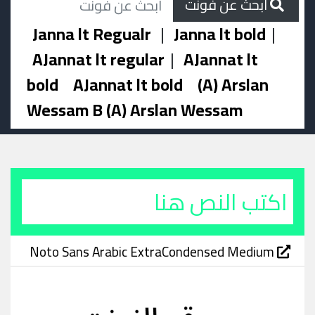
ابحث عن فونت
Janna lt Regualr
|
Janna lt bold
|
AJannat lt regular
|
AJannat lt
bold
AJannat lt bold
(A) Arslan
Wessam B (A) Arslan Wessam
Noto Sans Arabic ExtraCondensed Medium