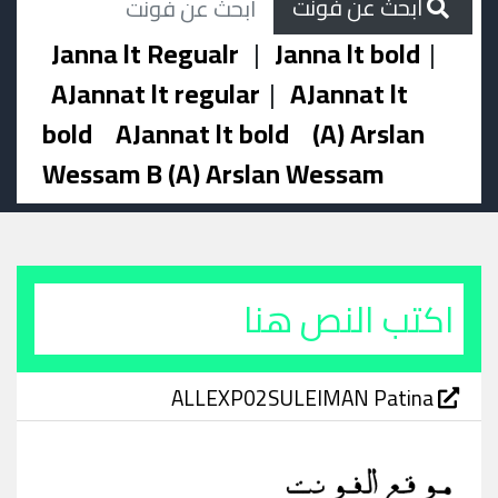
ابحث عن فونت
Janna lt Regualr
|
Janna lt bold
|
AJannat lt regular
|
AJannat lt
bold
AJannat lt bold
(A) Arslan
Wessam B (A) Arslan Wessam
ALLEXP02SULEIMAN Patina