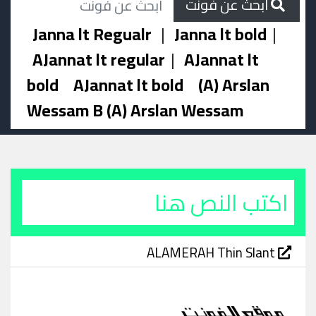
ابحث عن فونت
Janna lt Regualr
|
Janna lt bold
|
AJannat lt regular
|
AJannat lt
bold
AJannat lt bold
(A) Arslan
Wessam B (A) Arslan Wessam
ALAMERAH Thin Slant